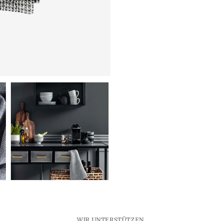
Waffelgewebtes
Waffe
Geschirrtuch
Geschi
–
–
weiß/schwarz
weiß/
WIR UNTERSTÜTZEN