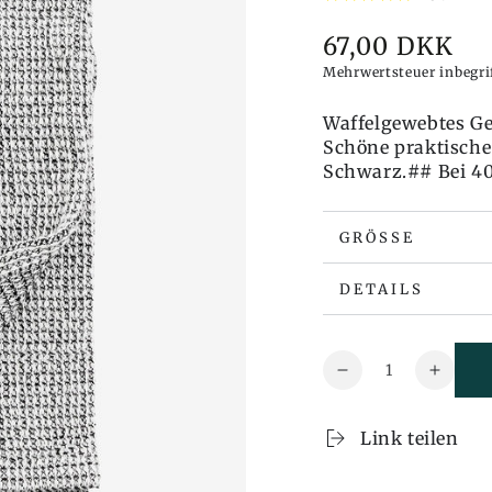
67,00 DKK
Preis
Mehrwertsteuer inbegr
Waffelgewebtes Ge
Schöne praktische
Schwarz.## Bei 4
GRÖSSE
DETAILS
Menge
Reduzieren
Erhöh
Sie
Sie
auch
auch
Link teilen
die
die
Menge
Meng