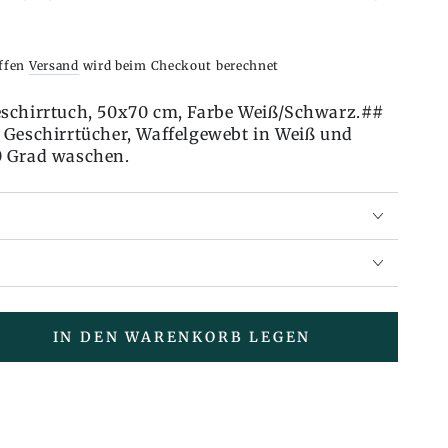
iffen
Versand
wird beim Checkout berechnet
schirrtuch, 50x70 cm, Farbe Weiß/Schwarz.##
 Geschirrtücher, Waffelgewebt in Weiß und
0 Grad waschen.
IN DEN WARENKORB LEGEN
en
e