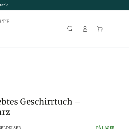
mark
Melden
RTE
Sie
Korb
sich an
btes Geschirrtuch –
arz
MELDELSER
PÅ LAGER