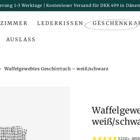
ferung 1-3 Werktage | Kostenloser Versand für DKK 499 in Däne
ZIMMER
LEDERKISSEN
GESCHENKKA
AUSLASS
›
Waffelgewebtes Geschirrtuch – weiß/schwarz
Waffelgewe
weiß/schw
★
★
★
★
★
2230+ AN