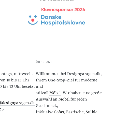
ÜBER UNS
montags, mittwochs
Willkommen bei Designgaragen.dk,
on 10 bis 13 Uhr
Ihrem One-Stop-Ziel für moderne
0 bis 12 Uhr besetzt
und
stilvoll
Möbel
. Wir haben eine große
6
Auswahl an
Möbel
für jeden
designgaragen.dk
Geschmack,
pS
inklusive
Sofas
,
Esstische
,
Stühle