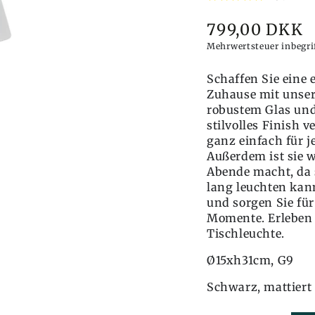
799,00 DKK
Preis
Mehrwertsteuer inbegr
Schaffen Sie eine
Zuhause mit unser
robustem Glas und
stilvolles Finish 
ganz einfach für j
Außerdem ist sie w
Abende macht, da 
lang leuchten kann
und sorgen Sie fü
Momente. Erleben 
Tischleuchte.
Ø15xh31cm, G9
Schwarz, mattiert