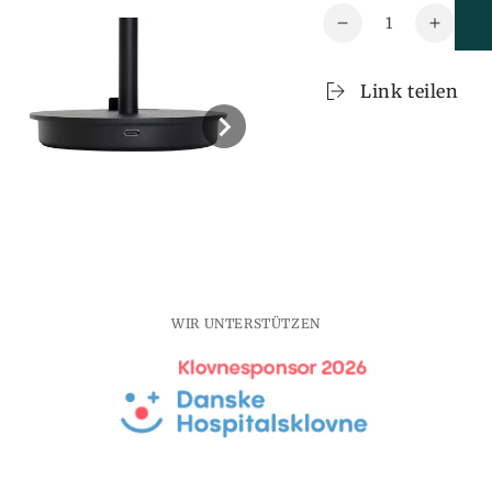
Menge
Reduzieren
Erhöh
Sie
Sie
auch
auch
Link teilen
die
die
Menge
Meng
Tragbare
Tragb
Salonlampe
Salon
Schwarz
Schwa
-
-
Ø15xh31cm,
Ø15xh
G9
G9
WIR UNTERSTÜTZEN