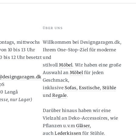
ÜBER UNS
montags, mittwochs
Willkommen bei Designgaragen.dk,
on 10 bis 13 Uhr
Ihrem One-Stop-Ziel für moderne
0 bis 12 Uhr besetzt
und
stilvoll
Möbel
. Wir haben eine große
6
Auswahl an
Möbel
für jeden
designgaragen.dk
Geschmack,
pS
inklusive
Sofas
,
Esstische
,
Stühle
70 Langå
und
Regale
.
sse, nur Lager)
Darüber hinaus haben wir eine
Vielzahl an Deko-Accessoires, wie
Pflanzen u.v.m
Gläser
,
auch
Lederkissen
für Stühle.