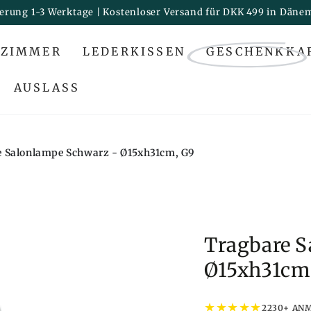
ferung 1-3 Werktage | Kostenloser Versand für DKK 499 in Däne
ZIMMER
LEDERKISSEN
GESCHENKKA
AUSLASS
e Salonlampe Schwarz - Ø15xh31cm, G9
Tragbare S
Ø15xh31cm
★
★
★
★
★
2230+ AN