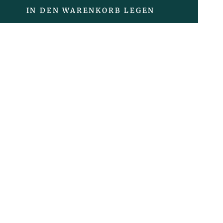
IN DEN WARENKORB LEGEN
en
e
are
lampe
rz
31cm,