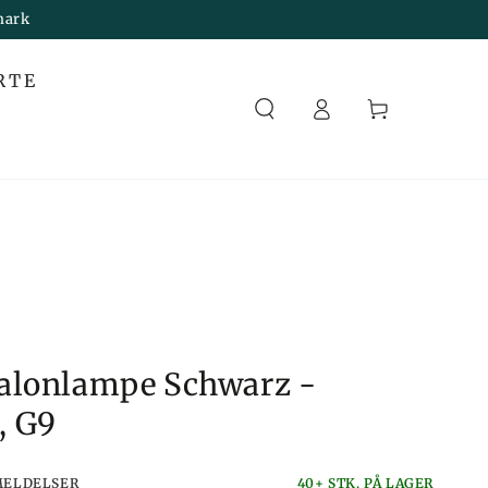
mark
Melden
RTE
Sie
Korb
sich an
alonlampe Schwarz -
, G9
MELDELSER
40+ STK. PÅ LAGER