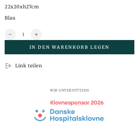
22x20xh27cm
Blau
Menge
Reduzieren
Erhöhen
Sie
Sie
IN DEN WARENKORB LEGEN
auch
auch
die
die
Menge
Menge
Link teilen
Stage
Stage
Pendelleuchte
Pendelleuchte
Blau
Blau
-
-
WIR UNTERSTÜTZEN
22x20xh27cm
22x20xh27cm