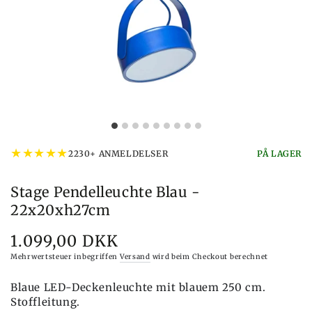
★
★
★
★
★
2230+ ANMELDELSER
PÅ LAGER
Stage Pendelleuchte Blau -
22x20xh27cm
1.099,00 DKK
Preis
Mehrwertsteuer inbegriffen
Versand
wird beim Checkout berechnet
Blaue LED-Deckenleuchte mit blauem 250 cm.
Stoffleitung.