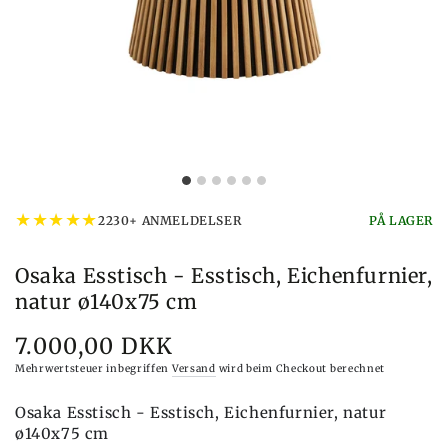
★
★
★
★
★
2230+ ANMELDELSER
PÅ LAGER
Osaka Esstisch - Esstisch, Eichenfurnier,
natur ø140x75 cm
7.000,00 DKK
Preis
Mehrwertsteuer inbegriffen
Versand
wird beim Checkout berechnet
Osaka Esstisch - Esstisch, Eichenfurnier, natur
ø140x75 cm