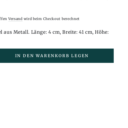
iffen
Versand
wird beim Checkout berechnet
 aus Metall. Länge: 4 cm, Breite: 41 cm, Höhe:
IN DEN WARENKORB LEGEN
en
e
rs
bügel
chtung,