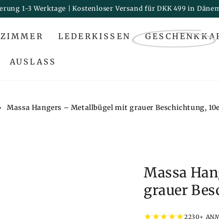
ferung 1-3 Werktage | Kostenloser Versand für DKK 499 in Däne
ZIMMER
LEDERKISSEN
GESCHENKKA
AUSLASS
›
Massa Hangers – Metallbügel mit grauer Beschichtung, 10e
Massa Hang
grauer Bes
★
★
★
★
★
2230+ AN