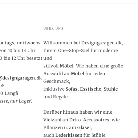
ÜBER UNS
montags, mittwochs
Willkommen bei Designgaragen.dk,
on 10 bis 13 Uhr
Ihrem One-Stop-Ziel für moderne
0 bis 12 Uhr besetzt
und
stilvoll
Möbel
. Wir haben eine große
6
Auswahl an
Möbel
für jeden
designgaragen.dk
Geschmack,
pS
inklusive
Sofas
,
Esstische
,
Stühle
70 Langå
und
Regale
.
sse, nur Lager)
Darüber hinaus haben wir eine
Vielzahl an Deko-Accessoires, wie
Pflanzen u.v.m
Gläser
,
auch
Lederkissen
für Stühle.