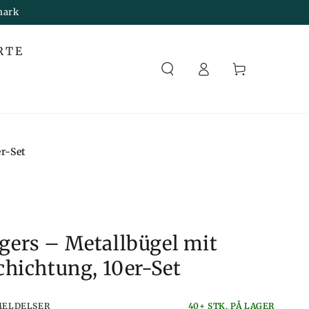
mark
Melden
RTE
Sie
Korb
sich an
r-Set
ers – Metallbügel mit
chichtung, 10er-Set
MELDELSER
40+ STK. PÅ LAGER