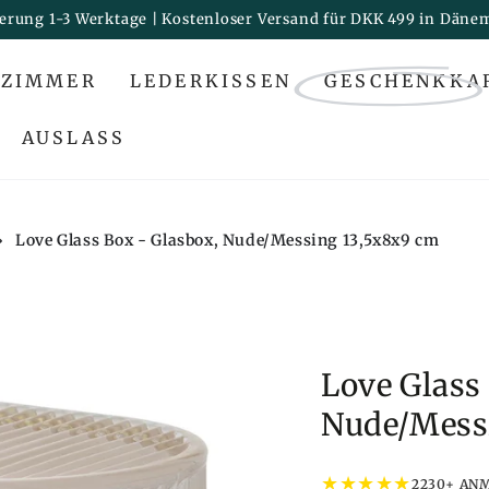
ferung 1-3 Werktage | Kostenloser Versand für DKK 499 in Däne
ZIMMER
LEDERKISSEN
GESCHENKKA
AUSLASS
›
Love Glass Box - Glasbox, Nude/Messing 13,5x8x9 cm
Love Glass
Nude/Mess
★
★
★
★
★
2230+ AN