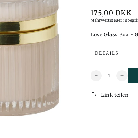
175,00 DKK
Preis
Mehrwertsteuer inbegr
Love Glass Box - 
DETAILS
Menge
Reduzieren
Erhöh
Sie
Sie
auch
auch
Link teilen
die
die
Menge
Meng
Love
Love
Glass
Glass
Box
Box
-
-
Glasbox,
Glasbo