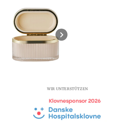
Nude/Messing
Nude/
13,5x8x9
13,5x
cm
cm
WIR UNTERSTÜTZEN