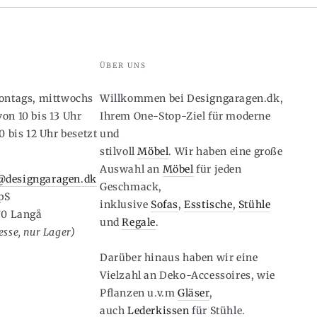
ÜBER UNS
montags, mittwochs
Willkommen bei Designgaragen.dk,
on 10 bis 13 Uhr
Ihrem One-Stop-Ziel für moderne
0 bis 12 Uhr besetzt
und
stilvoll
Möbel
. Wir haben eine große
6
Auswahl an
Möbel
für jeden
designgaragen.dk
Geschmack,
pS
inklusive
Sofas
,
Esstische
,
Stühle
70 Langå
und
Regale
.
sse, nur Lager)
Darüber hinaus haben wir eine
Vielzahl an Deko-Accessoires, wie
Pflanzen u.v.m
Gläser
,
auch
Lederkissen
für Stühle.