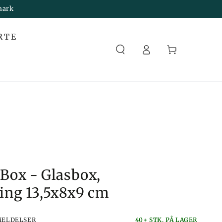
mark
Melden
RTE
Sie
Korb
sich an
 Box - Glasbox,
ing 13,5x8x9 cm
MELDELSER
40+ STK. PÅ LAGER