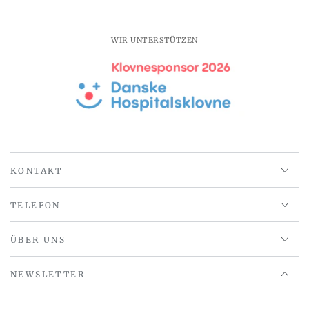
Pendelleuchte
Pendelleuchte
Burgund/Blau
Burgund/Blau
–
–
WIR UNTERSTÜTZEN
ø25xh24cm,
ø25xh24cm,
E27
E27
KONTAKT
TELEFON
ÜBER UNS
NEWSLETTER