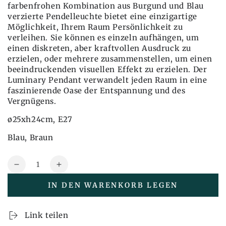
farbenfrohen Kombination aus Burgund und Blau
verzierte Pendelleuchte bietet eine einzigartige
Möglichkeit, Ihrem Raum Persönlichkeit zu
verleihen. Sie können es einzeln aufhängen, um
einen diskreten, aber kraftvollen Ausdruck zu
erzielen, oder mehrere zusammenstellen, um einen
beeindruckenden visuellen Effekt zu erzielen. Der
Luminary Pendant verwandelt jeden Raum in eine
faszinierende Oase der Entspannung und des
Vergnügens.
ø25xh24cm, E27
Blau, Braun
Menge
Reduzieren
Erhöhen
Sie
Sie
IN DEN WARENKORB LEGEN
auch
auch
die
die
Menge
Menge
Link teilen
Leuchtende
Leuchtende