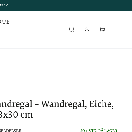
mark
Melden
RTE
Sie
Korb
sich an
ndregal - Wandregal, Eiche,
18x30 cm
MELDELSER
40+ STK. PÅ LAGER