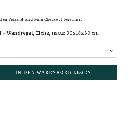
iffen
Versand
wird beim Checkout berechnet
 - Wandregal, Eiche, natur 30x18x30 cm
IN DEN WARENKORB LEGEN
en
e
n
egal
egal,