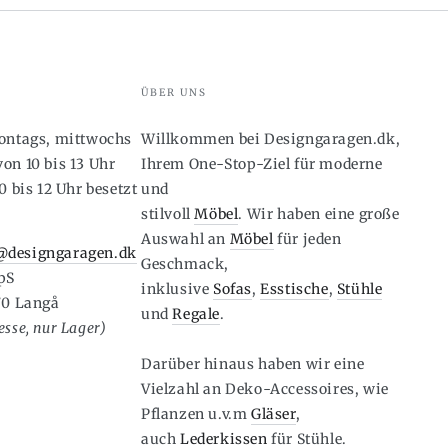
ÜBER UNS
montags, mittwochs
Willkommen bei Designgaragen.dk,
on 10 bis 13 Uhr
Ihrem One-Stop-Ziel für moderne
0 bis 12 Uhr besetzt
und
stilvoll
Möbel
. Wir haben eine große
6
Auswahl an
Möbel
für jeden
designgaragen.dk
Geschmack,
pS
inklusive
Sofas
,
Esstische
,
Stühle
70 Langå
und
Regale
.
sse, nur Lager)
Darüber hinaus haben wir eine
Vielzahl an Deko-Accessoires, wie
Pflanzen u.v.m
Gläser
,
auch
Lederkissen
für Stühle.