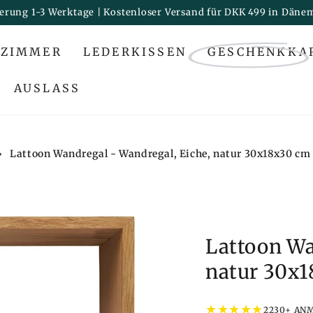
ferung 1-3 Werktage | Kostenloser Versand für DKK 499 in Däne
ZIMMER
LEDERKISSEN
GESCHENKKA
AUSLASS
›
Lattoon Wandregal - Wandregal, Eiche, natur 30x18x30 cm
Lattoon Wa
natur 30x
★
★
★
★
★
2230+ AN