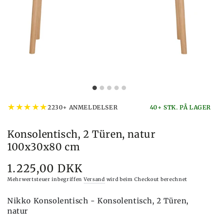
★
★
★
★
★
2230+ ANMELDELSER
40+ STK. PÅ LAGER
Konsolentisch, 2 Türen, natur
100x30x80 cm
1.225,00 DKK
Preis
Mehrwertsteuer inbegriffen
Versand
wird beim Checkout berechnet
Nikko Konsolentisch - Konsolentisch, 2 Türen,
natur