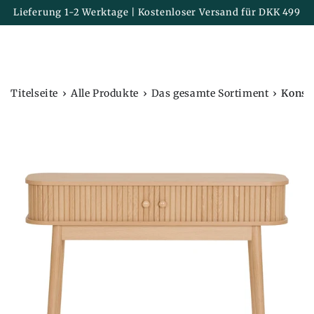
Korb
ZUM INHALT
Lieferung 1-2 Werktage | Kostenloser Versand für DKK 499
SPRINGEN
›
›
›
Titelseite
Alle Produkte
Das gesamte Sortiment
Konsol