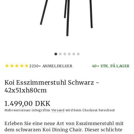
★
★
★
★
★
2230+ ANMELDELSER
40+ STK. PÅ LAGER
Koi Esszimmerstuhl Schwarz -
42x51xh80cm
1.499,00 DKK
Preis
Mehrwertsteuer inbegriffen
Versand
wird beim Checkout berechnet
Erleben Sie eine neue Art von Esszimmerstuhl mit
dem schwarzen Koi Dining Chair. Dieser schlichte