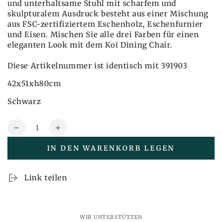
und unterhaltsame Stuhl mit scharfem und
skulpturalem Ausdruck besteht aus einer Mischung
aus FSC-zertifiziertem Eschenholz, Eschenfurnier
und Eisen. Mischen Sie alle drei Farben für einen
eleganten Look mit dem Koi Dining Chair.
Diese Artikelnummer ist identisch mit 391903
42x51xh80cm
Schwarz
Menge
Reduzieren
Erhöhen
Sie
Sie
IN DEN WARENKORB LEGEN
auch
auch
die
die
Menge
Menge
Link teilen
Koi
Koi
Esszimmerstuhl
Esszimmerstuhl
Schwarz
Schwarz
-
-
WIR UNTERSTÜTZEN