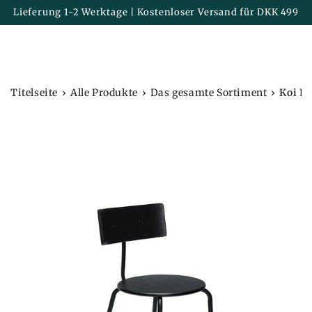
Korb
ZUM INHALT
Lieferung 1-2 Werktage | Kostenloser Versand für DKK 499
SPRINGEN
›
›
›
Titelseite
Alle Produkte
Das gesamte Sortiment
Koi E