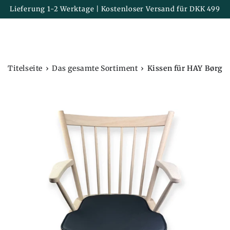
Korb
ZUM INHALT
Lieferung 1-2 Werktage | Kostenloser Versand für DKK 499
SPRINGEN
›
›
Titelseite
Das gesamte Sortiment
Kissen für HAY Børge