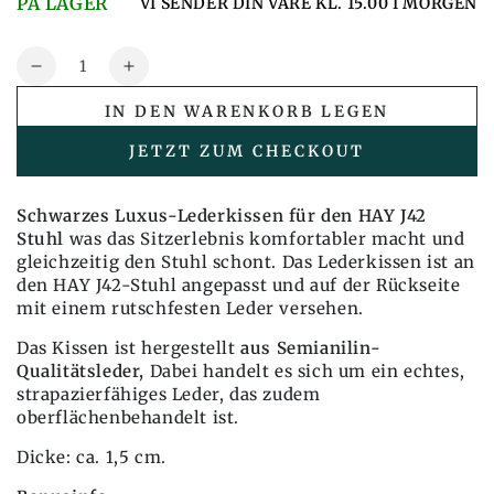
PÅ LAGER
VI SENDER DIN VARE KL. 15.00 I MORGEN
Menge
Reduzieren
Erhöhen
Sie
Sie
IN DEN WARENKORB LEGEN
auch
auch
die
die
JETZT ZUM CHECKOUT
Menge
Menge
Kissen
Kissen
für
für
Schwarzes Luxus-Lederkissen für den HAY J42
HAY
HAY
Stuhl
was das Sitzerlebnis komfortabler macht und
Børge
Børge
gleichzeitig den Stuhl schont. Das Lederkissen ist an
Mogensen
Mogensen
den HAY J42-Stuhl angepasst und auf der Rückseite
J42
J42
mit einem rutschfesten Leder versehen.
Stuhl
Stuhl
Das Kissen ist hergestellt
aus Semianilin-
aus
aus
Qualitätsleder,
Dabei handelt es sich um ein echtes,
schwarzem
schwarzem
strapazierfähiges Leder, das zudem
Leder
Leder
oberflächenbehandelt ist.
Dicke: ca. 1,5 cm.