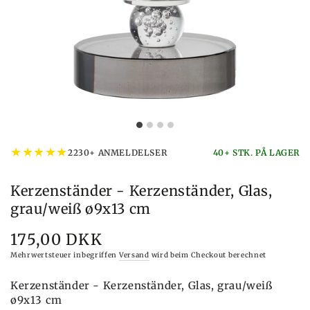
★
★
★
★
★
2230+ ANMELDELSER
40+ STK. PÅ LAGER
Kerzenständer - Kerzenständer, Glas,
grau/weiß ø9x13 cm
175,00 DKK
Preis
Mehrwertsteuer inbegriffen
Versand
wird beim Checkout berechnet
Kerzenständer - Kerzenständer, Glas, grau/weiß
ø9x13 cm