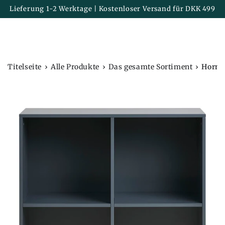
Korb
ZUM INHALT
Lieferung 1-2 Werktage | Kostenloser Versand für DKK 499
SPRINGEN
›
›
›
Titelseite
Alle Produkte
Das gesamte Sortiment
Horne