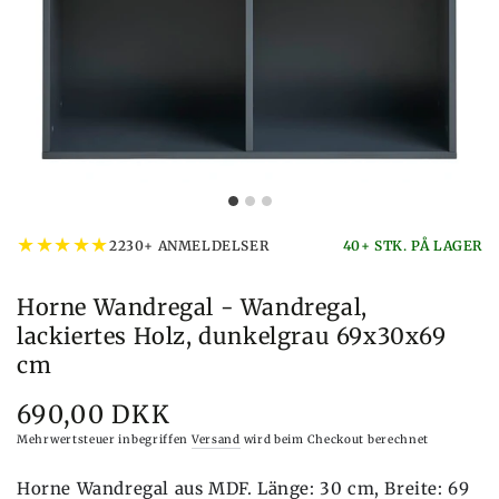
★
★
★
★
★
2230+ ANMELDELSER
40+ STK. PÅ LAGER
Horne Wandregal - Wandregal,
lackiertes Holz, dunkelgrau 69x30x69
cm
690,00 DKK
Preis
Mehrwertsteuer inbegriffen
Versand
wird beim Checkout berechnet
Horne Wandregal aus MDF. Länge: 30 cm, Breite: 69