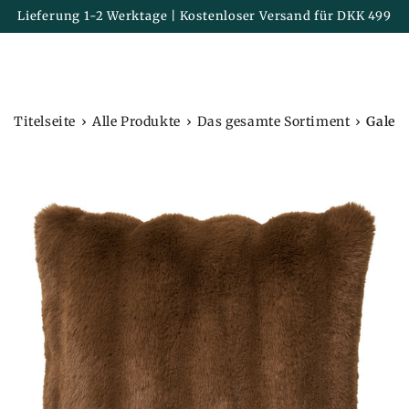
Korb
ZUM INHALT
Lieferung 1-2 Werktage | Kostenloser Versand für DKK 499
SPRINGEN
›
›
›
Titelseite
Alle Produkte
Das gesamte Sortiment
Galena