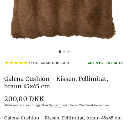
★
★
★
★
★
2230+ ANMELDELSER
40+ STK. PÅ LAGER
Galena Cushion - Kissen, Fellimitat,
braun 45x45 cm
200,00 DKK
Preis
Mehrwertsteuer inbegriffen
Versand
wird beim Checkout berechnet
Galena Cushion - Kissen, Fellimitat, braun 45x45 cm