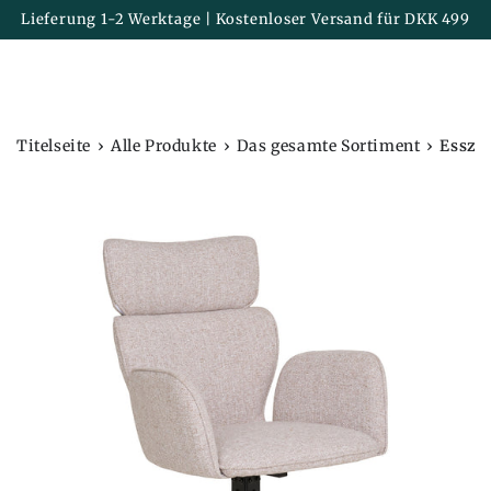
Korb
ZUM INHALT
Lieferung 1-2 Werktage | Kostenloser Versand für DKK 499
SPRINGEN
›
›
›
Titelseite
Alle Produkte
Das gesamte Sortiment
Esszim