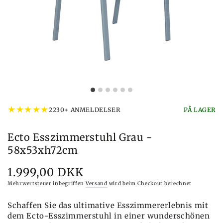
★
★
★
★
★
2230+ ANMELDELSER
PÅ LAGER
Ecto Esszimmerstuhl Grau -
58x53xh72cm
1.999,00 DKK
Preis
Mehrwertsteuer inbegriffen
Versand
wird beim Checkout berechnet
Schaffen Sie das ultimative Esszimmererlebnis mit
dem Ecto-Esszimmerstuhl in einer wunderschönen