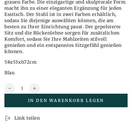
grauen Farbe. Die einzigartige und skulpturale Form
macht ihn zu einer eleganten Ergänzung für jeden
Esstisch. Der Stuhl ist in zwei Farben erhältlich,
sodass Sie diejenige auswählen können, die am
besten zu Ihrer Einrichtung passt. Der gepolsterte
Sitz und die Rückenlehne sorgen für zusätzlichen
Komfort, sodass Sie Ihre Mahlzeiten stilvoll
genießen und ein entspanntes Sitzgefühl genießen
können.
58x53xh72cm
Blau
Menge
Reduzieren
Erhöhen
Sie
Sie
IN DEN WARENKORB LEGEN
auch
auch
die
die
Menge
Menge
Link teilen
Ecto
Ecto
Esszimmerstuhl
Esszimmerstuhl