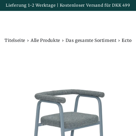
Korb
ZUM INHALT
Lieferung 1-2 Werktage | Kostenloser Versand für DKK 499
SPRINGEN
›
›
›
Titelseite
Alle Produkte
Das gesamte Sortiment
Ecto 