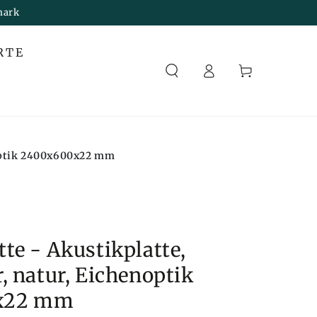
mark
Melden
RTE
Sie
Korb
sich an
noptik 2400x600x22 mm
te - Akustikplatte,
, natur, Eichenoptik
x22 mm