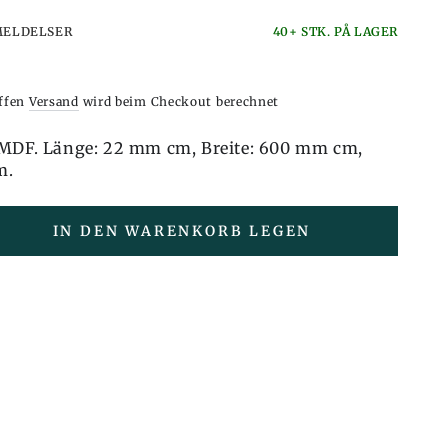
MELDELSER
40+ STK. PÅ LAGER
iffen
Versand
wird beim Checkout berechnet
 MDF. Länge: 22 mm cm, Breite: 600 mm cm,
m.
IN DEN WARENKORB LEGEN
en
e
kplatte
platte,
nier,