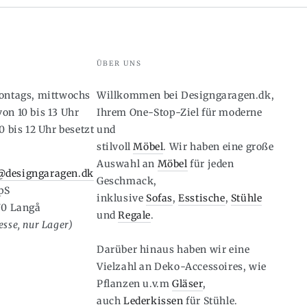
ÜBER UNS
montags, mittwochs
Willkommen bei Designgaragen.dk,
on 10 bis 13 Uhr
Ihrem One-Stop-Ziel für moderne
0 bis 12 Uhr besetzt
und
stilvoll
Möbel
. Wir haben eine große
6
Auswahl an
Möbel
für jeden
designgaragen.dk
Geschmack,
pS
inklusive
Sofas
,
Esstische
,
Stühle
70 Langå
und
Regale
.
sse, nur Lager)
Darüber hinaus haben wir eine
Vielzahl an Deko-Accessoires, wie
Pflanzen u.v.m
Gläser
,
auch
Lederkissen
für Stühle.