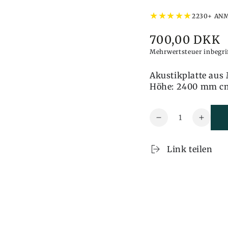
★
★
★
★
★
2230+ AN
700,00 DKK
Preis
Mehrwertsteuer inbegr
Akustikplatte aus
Höhe: 2400 mm c
Menge
Reduzieren
Erhöh
Sie
Sie
auch
auch
Link teilen
die
die
Menge
Meng
Akustikplatte
Akusti
-
-
Akustikplatte,
Akustik
Holzfurnier,
Holzfur
natur,
natur,