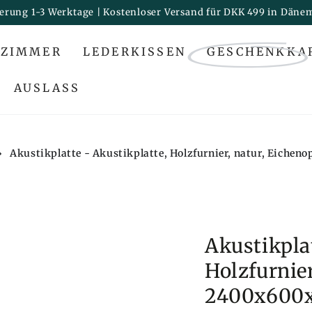
ferung 1-3 Werktage | Kostenloser Versand für DKK 499 in Däne
ZIMMER
LEDERKISSEN
GESCHENKKA
AUSLASS
›
Akustikplatte - Akustikplatte, Holzfurnier, natur, Eiche
Akustikplat
Holzfurnier
2400x600